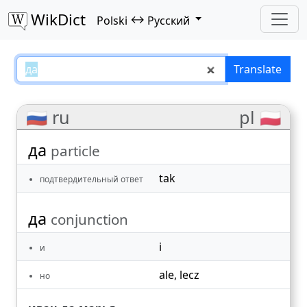
WikDict
↔
Polski
Русский
да – Polski–Русский translations
Translate
🇷🇺 ru
pl 🇵🇱
да
particle
tak
подтвердительный ответ
да
conjunction
i
и
ale
,
lecz
но