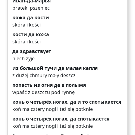
иван-да-марья
bratek
,
pszeniec
кожа да кости
skóra i kości
кости да кожа
skóra i kości
да здравствует
niech żyje
из большой тучи да малая капля
z dużej chmury mały deszcz
попасть из огня да в полымя
wpaść z deszczu pod rynnę
конь о четырёх ногах, да и то спотыкается
koń ma cztery nogi i też się potknie
конь о четырёх ногах, да спотыкается
koń ma cztery nogi i też się potknie