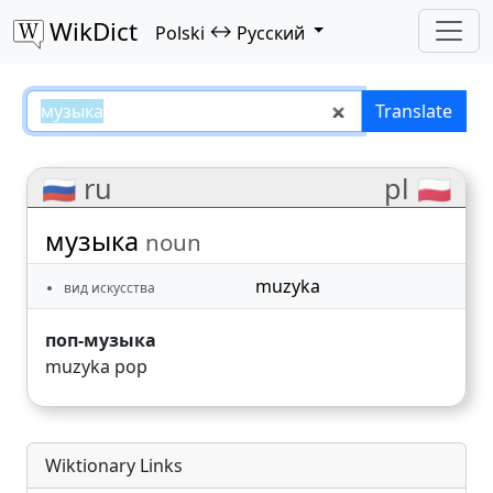
WikDict
↔
Polski
Русский
музыка – Polski–Русский transla
Translate
🇷🇺 ru
pl 🇵🇱
музыка
noun
muzyka
вид искусства
поп-музыка
muzyka pop
Wiktionary Links