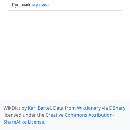
Русский:
музыка
WikDict by
Karl Bartel
. Data from
Wiktionary
via
DBnary
licensed under the
Creative Commons Attribution-
ShareAlike License
.