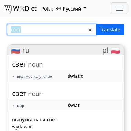
WikDict
↔
Polski
Русский
свет – Polski–Русский translatio
Translate
🇷🇺 ru
pl 🇵🇱
свет
noun
światło
видимое излучение
свет
noun
świat
мир
выпускать на свет
wydawać