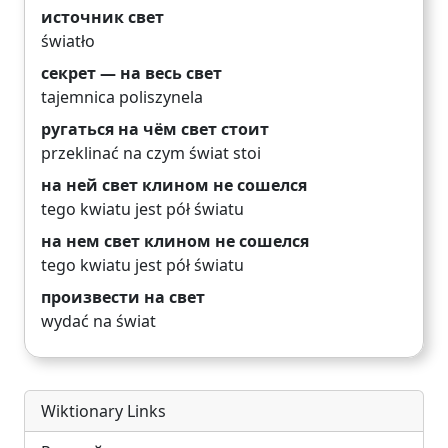
источник свет
światło
секрет — на весь свет
tajemnica poliszynela
ругаться на чём свет стоит
przeklinać na czym świat stoi
на ней свет клином не сошелся
tego kwiatu jest pół światu
на нем свет клином не сошелся
tego kwiatu jest pół światu
произвести на свет
wydać na świat
Wiktionary Links