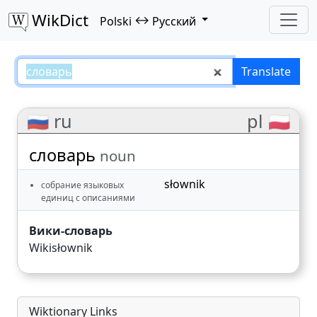
WikDict
↔
Polski
Русский
словарь – Polski–Русский transl
Translate
🇷🇺 ru
pl 🇵🇱
словарь
noun
słownik
собрание языковых
единиц с описаниями
Вики-словарь
Wikisłownik
Wiktionary Links