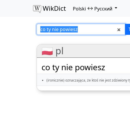
WikDict
↔
Polski
Русский
co ty nie powiesz 
🇵🇱 pl
co ty nie powiesz
(ironicznie) oznaczająca, że ktoś nie jest zdziwiony 