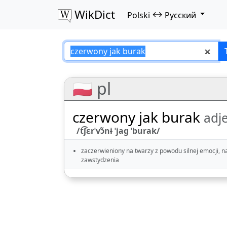
WikDict
↔
Polski
Русский
czerwony jak bura
🇵🇱 pl
czerwony jak burak
adje
/t͡ʃɛrˈvɔ̃nɨ ˈjaɡ ˈburak/
zaczerwieniony na twarzy z powodu silnej emocji, na
zawstydzenia