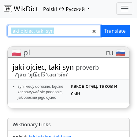
WikDict
↔
Polski
Русский
jaki ojciec, taki syn – Polski–Рус
Translate
🇵🇱 pl
ru 🇷🇺
jaki ojciec, taki syn
proverb
/ˈjäci ˈɔjt͡ɕɛt͡s ˈtaci ˈsɨ̃n/
каков отец, таков и
syn, kiedy dorośnie, będzie
zachowywać się podobnie,
сын
jak obecnie jego ojciec
Wiktionary Links