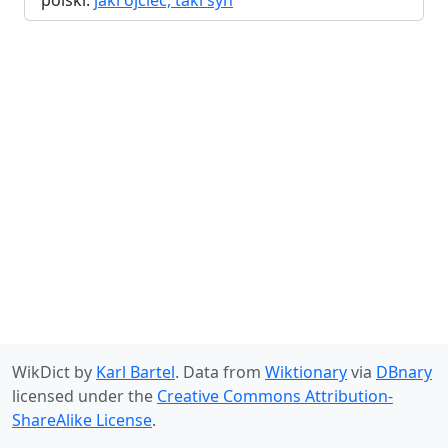
polski:
jaki ojciec, taki syn
WikDict by
Karl Bartel
. Data from
Wiktionary
via
DBnary
licensed under the
Creative Commons Attribution-
ShareAlike License
.