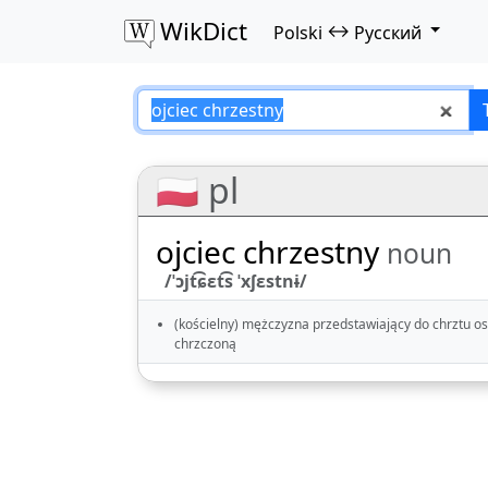
WikDict
↔
Polski
Русский
ojciec chrzestny –
🇵🇱 pl
ojciec chrzestny
noun
/ˈɔjt͡ɕɛt͡s ˈxʃɛstnɨ/
(kościelny) mężczyzna przedstawiający do chrztu o
chrzczoną