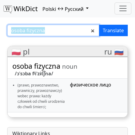
WikDict
↔
Polski
Русский
osoba fizyczna – Polski–Русский 
Translate
🇵🇱 pl
ru 🇷🇺
osoba fizyczna
noun
/ɔˈsɔba fʲiˈzɨt͡ʃna/
физическое лицо
(prawo, prawoznawstwo,
prawniczy, prawoznawczy)
wobec prawa: każdy
człowiek od chwili urodzenia
do chwili śmierci;
Wiktionary Links