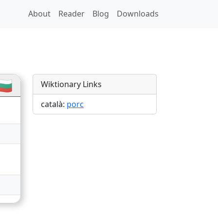
About
Reader
Blog
Downloads
s
🇬
Wiktionary Links
català:
porc