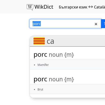
WikDict
↔
Български език
Català
porc – Български 
ca
porc
noun {m}
Mamífer
porc
noun {m}
Brut