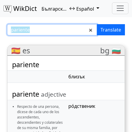
WikDict
↔
Български език
Español
pariente – Български език–Españ
Translate
🇪🇸 es
bg 🇧🇬
pariente
близък
pariente
adjective
ро́дственик
Respecto de una persona,
dícese de cada uno de los
ascendientes,
descendientes y colaterales
de su misma familia, por