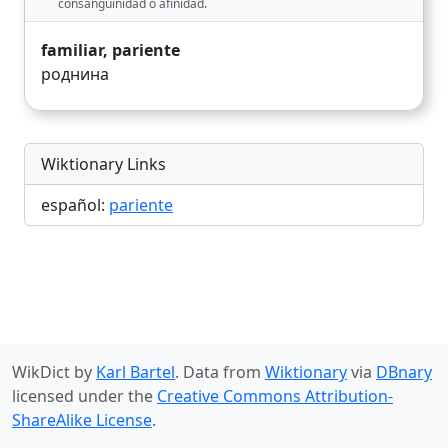
consanguinidad o afinidad.
familiar, pariente
роднина
Wiktionary Links
español:
pariente
WikDict by
Karl Bartel
. Data from
Wiktionary
via
DBnary
licensed under the
Creative Commons Attribution-
ShareAlike License
.