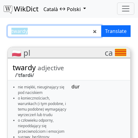
WikDict
↔
Català
Polski
twardy – Català–Polski translatio
Translate
🇵🇱 pl
ca
twardy
adjective
/ˈtfardɨ/
dur
nie miękki, nieuginający się
pod naciskiem
o koniecznościach,
warunkach (i tym podobne, i
temu podobne) wymagający
wyrzeczeń lub trudu
o człowieku odporny,
niepoddający się
przeciwnościom i emocjom
surowy, bezlitosny