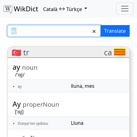
WikDict
↔
Català
Türkçe
ay – Català–Türkçe translations
Translate
🇹🇷 tr
ca
ay
noun
/ˈɑj/
lluna
,
mes
ay
Ay
properNoun
[ˈɑj]
Lluna
Dünya'nın uydusu