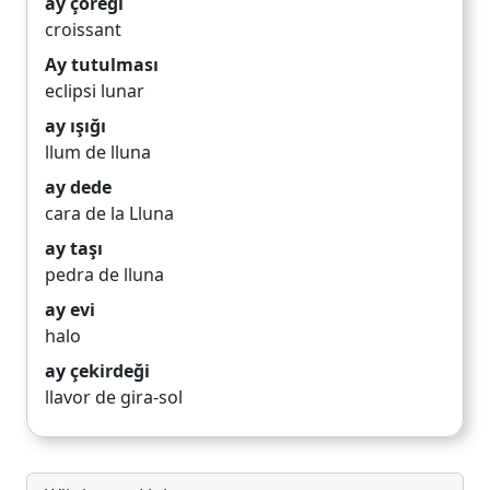
ay çöreği
croissant
Ay tutulması
eclipsi lunar
ay ışığı
llum de lluna
ay dede
cara de la Lluna
ay taşı
pedra de lluna
ay evi
halo
ay çekirdeği
llavor de gira-sol