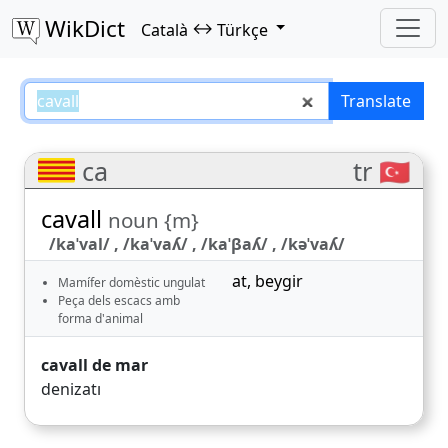
WikDict
↔
Català
Türkçe
cavall – Català–Türkçe translatio
Translate
ca
tr 🇹🇷
cavall
noun {m}
/kaˈval/ , /kaˈvaʎ/ , /kaˈβaʎ/ , /kəˈvaʎ/
at
,
beygir
Mamífer domèstic ungulat
Peça dels escacs amb
forma d'animal
cavall de mar
denizatı