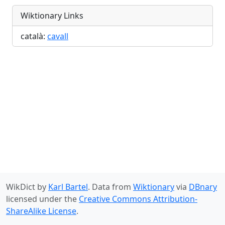
Wiktionary Links
català:
cavall
WikDict by
Karl Bartel
. Data from
Wiktionary
via
DBnary
licensed under the
Creative Commons Attribution-
ShareAlike License
.