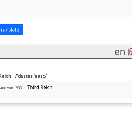
utsch–English translatio
Translate
en 
eich /ˈdʁɪtəs ˈʁaɪ̯ç/
Third Reich
hland von 1933