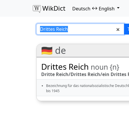
WikDict
↔
Deutsch
English
Drittes Reich – De
🇩🇪 de
Drittes Reich
noun {n}
Dritte Reich/Drittes Reich/ein Drittes R
Bezeichnung für das nationalsozialistische Deutsc
bis 1945