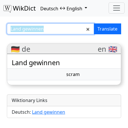
WikDict
↔
Deutsch
English
Land gewinnen – Deutsch–Englis
Translate
🇩🇪 de
en 🇬🇧
Land gewinnen
scram
Wiktionary Links
Deutsch:
Land gewinnen