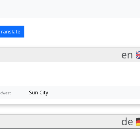
h–English translations
Translate
en 
Sun City
rdwest
de 