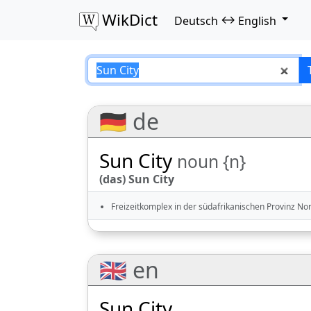
WikDict
↔
Deutsch
English
Sun City – Deutsc
🇩🇪 de
Sun City
noun {n}
(das) Sun City
Freizeitkomplex in der südafrikanischen Provinz No
🇬🇧 en
Sun City