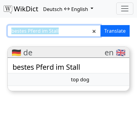
WikDict
↔
Deutsch
English
bestes Pferd im Stall – Deutsch–E
Translate
🇩🇪 de
en 🇬🇧
bestes Pferd im Stall
top dog