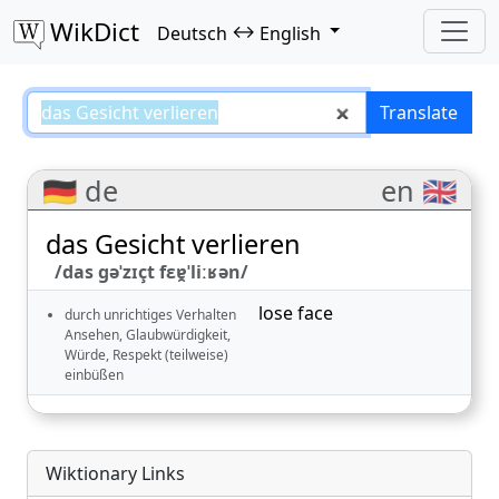
WikDict
↔
Deutsch
English
das Gesicht verlieren – Deutsch–
Translate
🇩🇪 de
en 🇬🇧
das Gesicht verlieren
/das ɡəˈzɪçt fɛɐ̯ˈliːʁən/
lose face
durch unrichtiges Verhalten
Ansehen, Glaubwürdigkeit,
Würde, Respekt (teilweise)
einbüßen
Wiktionary Links