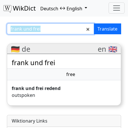
WikDict
↔
Deutsch
English
frank und frei – Deutsch–English
Translate
🇩🇪 de
en 🇬🇧
frank und frei
free
frank und frei redend
outspoken
Wiktionary Links