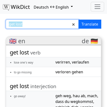
WikDict
↔
Deutsch
English
get lost – Deutsch–English transl
Translate
🇬🇧 en
de 🇩🇪
get lost
verb
verirren
,
verlaufen
lose one's way
verloren gehen
to go missing
get lost
interjection
geh weg
,
hau ab
,
mach,
go away!
dass du wegkommst
,