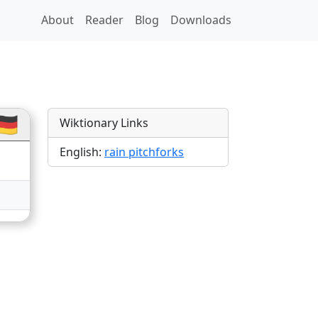
About
Reader
Blog
Downloads
ions
🇪
Wiktionary Links
English:
rain pitchforks