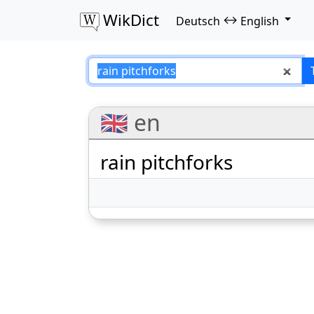
WikDict
↔
Deutsch
English
rain pitchforks – 
🇬🇧 en
rain pitchforks