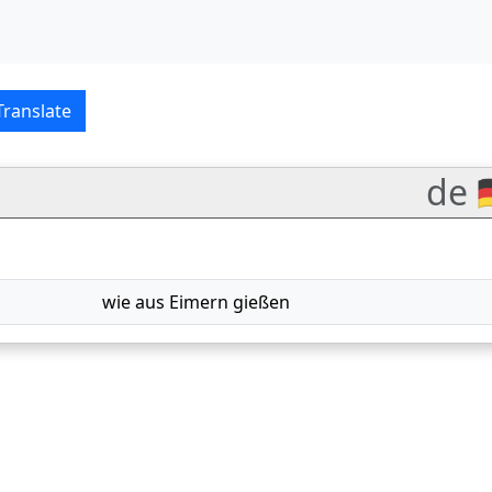
Deutsch–English translat
Translate
de 
wie aus Eimern gießen