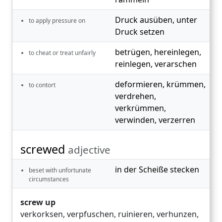
Druck ausüben
,
unter
to apply pressure on
Druck setzen
betrügen
,
hereinlegen
,
to cheat or treat unfairly
reinlegen
,
verarschen
deformieren
,
krümmen
,
to contort
verdrehen
,
verkrümmen
,
verwinden
,
verzerren
screwed
adjective
in der Scheiße stecken
beset with unfortunate
circumstances
screw up
verkorksen
,
verpfuschen
,
ruinieren
,
verhunzen
,