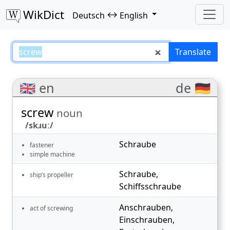
WikDict
↔
Deutsch
English
screw – Deutsch–English transla
Translate
🇬🇧 en
de 🇩🇪
screw
noun
/skɹuː/
Schraube
fastener
simple machine
Schraube
,
ship’s propeller
Schiffsschraube
Anschrauben
,
act of screwing
Einschrauben
,