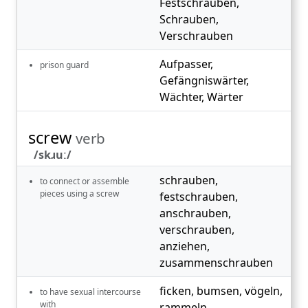
Festschrauben
,
Schrauben
,
Verschrauben
Aufpasser
,
prison guard
Gefängniswärter
,
Wächter
,
Wärter
screw
verb
/skɹuː/
schrauben
,
to connect or assemble
pieces using a screw
festschrauben
,
anschrauben
,
verschrauben
,
anziehen
,
zusammenschrauben
ficken
,
bumsen
,
vögeln
,
to have sexual intercourse
with
rammeln