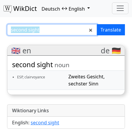
WikDict
↔
Deutsch
English
second sight – Deutsch–English t
Translate
🇬🇧 en
de 🇩🇪
second sight
noun
Zweites Gesicht
,
ESP, clairvoyance
sechster Sinn
Wiktionary Links
English:
second sight