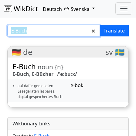
WikDict
↔
Deutsch
Svenska
E-Buch – Deutsch–Svenska trans
Translate
🇩🇪 de
sv 🇸🇪
E-Buch
noun {n}
E-Buch, E-Bücher /ˈeːbuːx/
e-bok
auf dafür geeigneten
Lesegeräten lesbares,
digital gespeichertes Buch
Wiktionary Links