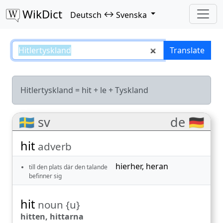
WikDict
↔
Deutsch
Svenska
Hitlertyskland – Deutsch–Svenska
Translate
Hitlertyskland =
hit
+
le
+
Tyskland
🇸🇪 sv
de 🇩🇪
hit
adverb
hierher
,
heran
till den plats där den talande
befinner sig
hit
noun {u}
hitten, hittarna