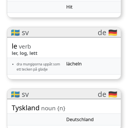
Hit
🇸🇪 sv
de 🇩🇪
le
verb
ler, log, lett
lächeln
dra mungiporna uppåt som
ett tecken på glädje
🇸🇪 sv
de 🇩🇪
Tyskland
noun {n}
Deutschland