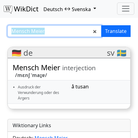
WikDict
↔
Deutsch
Svenska
Mensch Meier – Deutsch–Svenska
Translate
🇩🇪 de
sv 🇸🇪
Mensch Meier
interjection
/mɛnʃ ˈmaɪ̯ɐ/
å tusan
Ausdruck der
Verwunderung oder des
Ärgers
Wiktionary Links