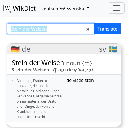
WikDict
↔
Deutsch
Svenska
Stein der Weisen – Deutsch–Sven
Translate
🇩🇪 de
sv 🇸🇪
Stein der Weisen
noun {m}
Stein der Weisen /ʃtaɪ̯n deːɐ̯ ˈvaɪ̯zn̩/
de vises sten
Alchemie, Esoterik:
Substanz, die unedle
Metalle in Gold oder Silber
verwandelt, allgemeiner: die
prima materia, der Urstoff
aller Dinge, der von aller
Krankheit heilt und
unsterblich macht