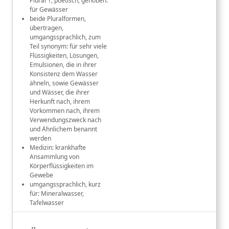
Plural 1, poetisch, gehoben:
für Gewässer
beide Pluralformen,
übertragen,
umgangssprachlich, zum
Teil synonym: für sehr viele
Flüssigkeiten, Lösungen,
Emulsionen, die in ihrer
Konsistenz dem Wasser
ähneln, sowie Gewässer
und Wässer, die ihrer
Herkunft nach, ihrem
Vorkommen nach, ihrem
Verwendungszweck nach
und Ähnlichem benannt
werden
Medizin: krankhafte
Ansammlung von
Körperflüssigkeiten im
Gewebe
umgangssprachlich, kurz
für: Mineralwasser,
Tafelwasser