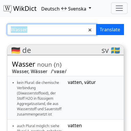
WikDict
↔
Deutsch
Svenska
Wasser – Deutsch–Svenska trans
Translate
🇩🇪 de
sv 🇸🇪
Wasser
noun {n}
Wasser, Wässer /ˈvasɐ/
vatten
,
vätur
kein Plural: die chemische
Verbindung
(Diwasserstoffoxid), der
Stoff H2O in flüssigem
Aggregatzustand, die aus
Wasserstoff und Sauerstoff
zusammengesetzt ist
vatten
auch Plural möglich: siehe