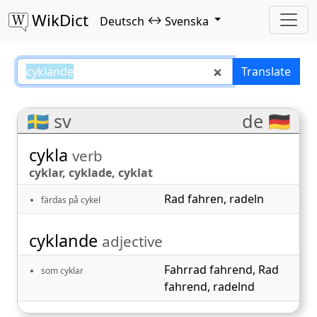
WikDict
↔
Deutsch
Svenska
cyklande – Deutsch–Svenska tran
Translate
🇸🇪 sv
de 🇩🇪
cykla
verb
cyklar, cyklade, cyklat
Rad fahren
,
radeln
färdas på cykel
cyklande
adjective
Fahrrad fahrend
,
Rad
som cyklar
fahrend
,
radelnd