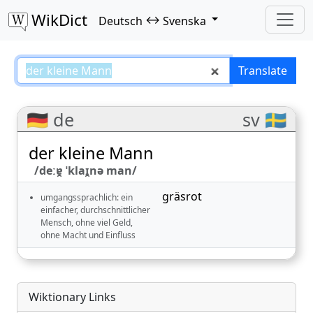
WikDict
↔
Deutsch
Svenska
der kleine Mann – Deutsch–Svens
Translate
🇩🇪 de
sv 🇸🇪
der kleine Mann
/deːɐ̯ ˈklaɪ̯nə man/
gräsrot
umgangssprachlich: ein
einfacher, durchschnittlicher
Mensch, ohne viel Geld,
ohne Macht und Einfluss
Wiktionary Links