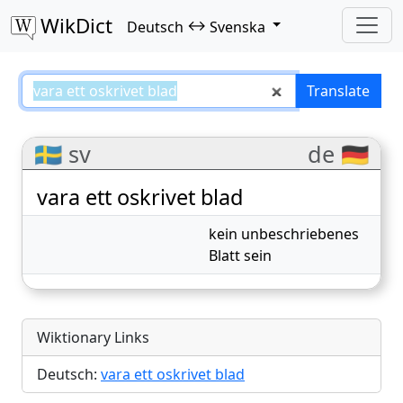
WikDict
↔
Deutsch
Svenska
vara ett oskrivet blad – Deutsch
Translate
🇸🇪 sv
de 🇩🇪
vara ett oskrivet blad
kein unbeschriebenes
Blatt sein
Wiktionary Links
Deutsch:
vara ett oskrivet blad