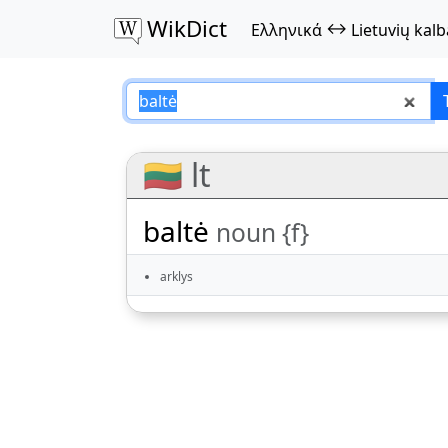
WikDict
↔
Ελληνικά
Lietuvių kalb
baltė – Ελληνικά–L
🇱🇹 lt
baltė
noun {f}
arklys