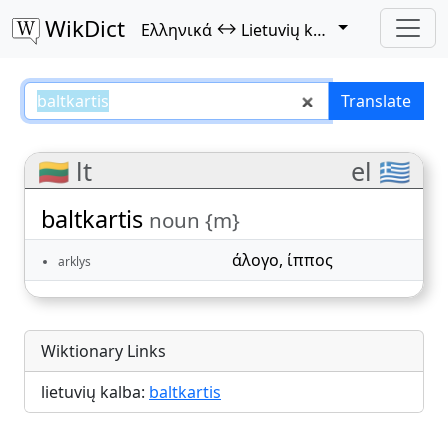
WikDict
↔
Ελληνικά
Lietuvių kalba
baltkartis – Ελληνικά–Lietuvių ka
Translate
🇱🇹 lt
el 🇬🇷
baltkartis
noun {m}
άλογο
,
ίππος
arklys
Wiktionary Links
lietuvių kalba:
baltkartis