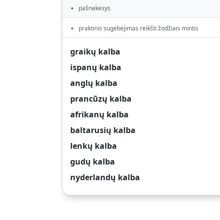
pašnekesys
praktinis sugebėjimas reikšti žodžiais mintis
graikų kalba
ispanų kalba
anglų kalba
prancūzų kalba
afrikanų kalba
baltarusių kalba
lenkų kalba
gudų kalba
nyderlandų kalba