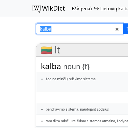
WikDict
↔
Ελληνικά
Lietuvių kalb
kalba – Ελληνικά–
🇱🇹 lt
kalba
noun {f}
žodinė minčių reiškimo sistema
bendravimo sistema, naudojant žodžius
tam tikra minčių reiškimo sistemos atmaina, žodyn