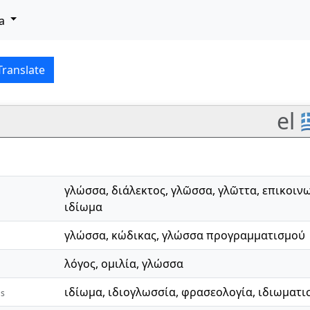
a
Lietuvių kalba translatio
Translate
el 
γλώσσα
,
διάλεκτος
,
γλῶσσα
,
γλῶττα
,
επικοιν
ιδίωμα
γλώσσα
,
κώδικας
,
γλώσσα προγραμματισμού
λόγος
,
ομιλία
,
γλώσσα
ιδίωμα
,
ιδιογλωσσία
,
φρασεολογία
,
ιδιωματι
as