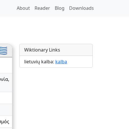
About
Reader
Blog
Downloads
ns
🇷
Wiktionary Links
lietuvių kalba:
kalba
ωνία
,
σμός