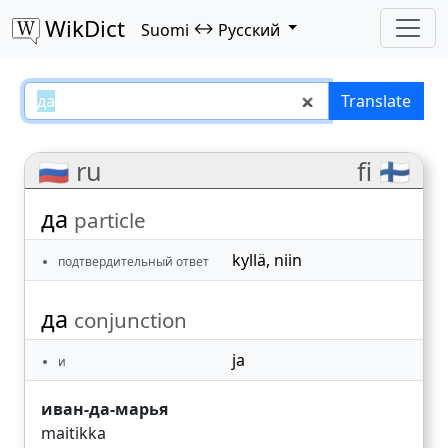
WikDict
↔
Suomi
Русский
да – Suomi–Русский translations
Translate
🇷🇺 ru
fi 🇫🇮
да
particle
kyllä
,
niin
подтвердительный ответ
да
conjunction
ja
и
иван-да-марья
maitikka