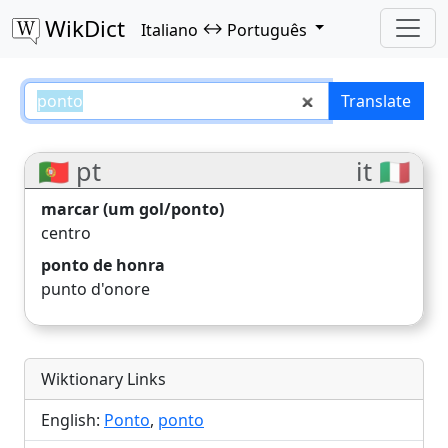
WikDict
↔
Italiano
Português
ponto – Italiano–Português trans
Translate
🇵🇹 pt
it 🇮🇹
marcar (um gol/ponto)
centro
ponto de honra
punto d'onore
Wiktionary Links
English:
Ponto
,
ponto