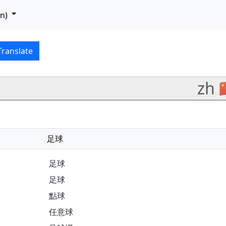
n)
–中文 (zhōngwén) translat
Translate
zh 
足球
足球
足球
點球
任意球