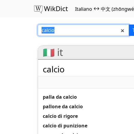
WikDict
↔
Italiano
中文 (zhōngwé
calcio – Italiano
🇮🇹 it
calcio
palla da calcio
pallone da calcio
calcio di rigore
calcio di punizione