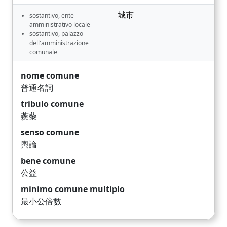
城市
sostantivo, ente
amministrativo locale
sostantivo, palazzo
dell'amministrazione
comunale
nome comune
普通名詞
tribulo comune
蒺藜
senso comune
輿論
bene comune
公益
minimo comune multiplo
最小公倍數