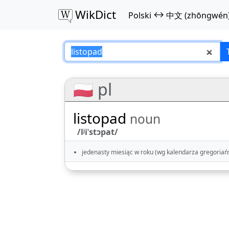
WikDict
↔
Polski
中文 (zhōngwén
listopad – Polski
🇵🇱 pl
listopad
noun
/lʲiˈstɔpat/
jedenasty miesiąc w roku (wg kalendarza gregoriań