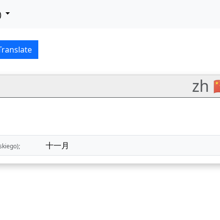
)
–中文 (zhōngwén) translat
Translate
zh 
十一月
skiego);