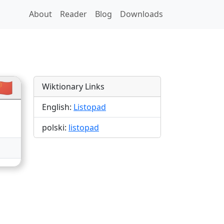
About
Reader
Blog
Downloads
ions
🇳
Wiktionary Links
English:
Listopad
polski:
listopad