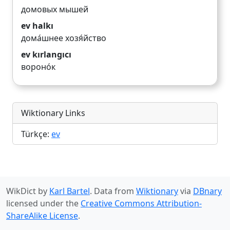
домовых мышей
ev halkı
дома́шнее хозя́йство
ev kırlangıcı
вороно́к
Wiktionary Links
Türkçe:
ev
WikDict by
Karl Bartel
. Data from
Wiktionary
via
DBnary
licensed under the
Creative Commons Attribution-
ShareAlike License
.