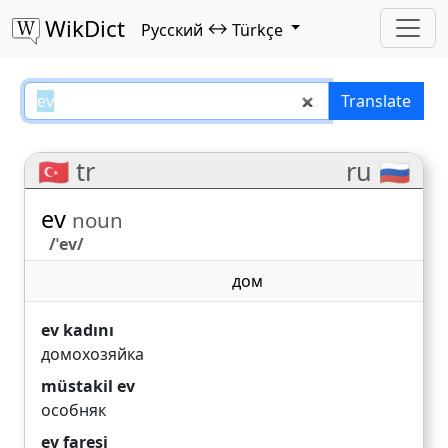
WikDict
↔
Русский
Türkçe
ev – Русский–Türkçe translation
Translate
🇹🇷 tr
ru 🇷🇺
ev
noun
/ˈev/
дом
ev kadını
домохозяйка
müstakil ev
особняк
ev faresi