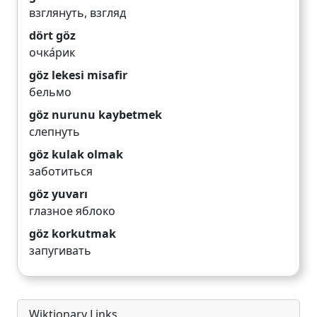
взглянуть
,
взгляд
dört göz
очка́рик
göz lekesi misafir
бельмо
göz nurunu kaybetmek
слепнуть
göz kulak olmak
заботиться
göz yuvarı
глазное яблоко
göz korkutmak
запугивать
Wiktionary Links