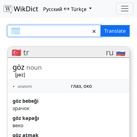
WikDict
↔
Русский
Türkçe
göz – Русский–Türkçe translatio
Translate
🇹🇷 tr
ru 🇷🇺
göz
noun
[ɟøz]
глаз
,
око
anatomi
göz bebeği
зрачок
göz kapağı
веко
göz atmak