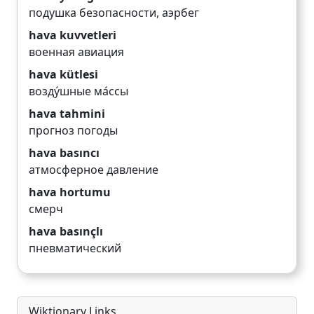
подушка безопасности
,
аэрбег
hava kuvvetleri
военная авиация
hava kütlesi
возду́шные ма́ссы
hava tahmini
прогноз погоды
hava basıncı
атмосферное давление
hava hortumu
смерч
hava basınçlı
пневматический
Wiktionary Links