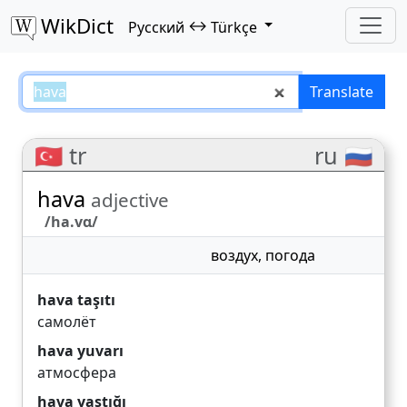
WikDict
↔
Русский
Türkçe
hava – Русский–Türkçe translati
Translate
🇹🇷 tr
ru 🇷🇺
hava
adjective
/ha.vɑ/
воздух
,
погода
hava taşıtı
самолёт
hava yuvarı
атмосфера
hava yastığı