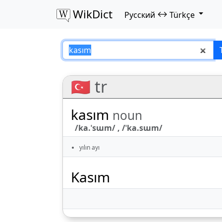
WikDict
↔
Русский
Türkçe
kasım – Русский–T
🇹🇷 tr
kasım
noun
/ka.ˈsɯm/ , /ˈka.sɯm/
yılın ayı
Kasım