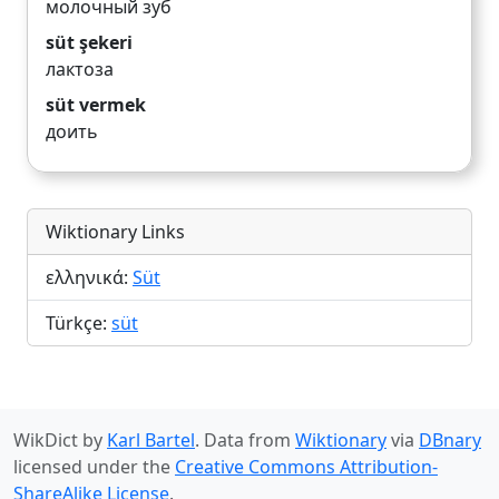
молочный зуб
süt şekeri
лактоза
süt vermek
доить
Wiktionary Links
ελληνικά:
Süt
Türkçe:
süt
WikDict by
Karl Bartel
. Data from
Wiktionary
via
DBnary
licensed under the
Creative Commons Attribution-
ShareAlike License
.