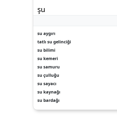
şu
su aygırı
tatlı su gelinciği
su bilimi
su kemeri
su samuru
su çulluğu
su sayacı
su kaynağı
su bardağı