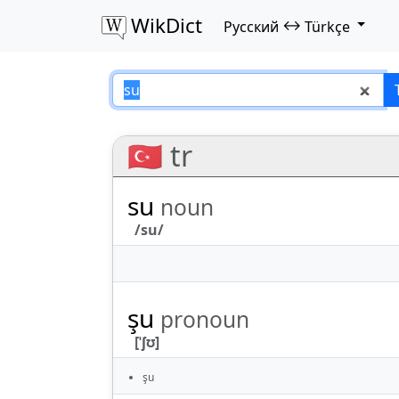
WikDict
↔
Русский
Türkçe
su – Русский–Türk
🇹🇷 tr
su
noun
/su/
şu
pronoun
[ˈʃʊ]
şu