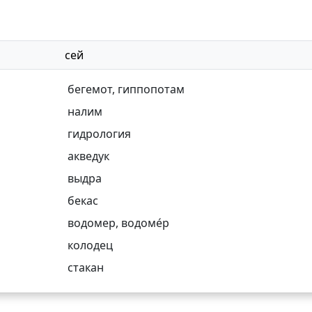
сей
бегемот
,
гиппопотам
налим
гидрология
акведук
выдра
бекас
водомер
,
водоме́р
колодец
стакан