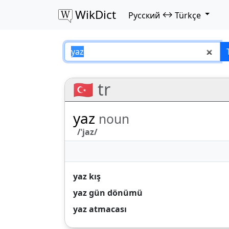
WikDict
↔
Русский
Türkçe
yaz – Русский–Tür
🇹🇷 tr
yaz
noun
/ˈjaz/
yaz kış
yaz gün dönümü
yaz atmacası