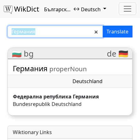
WikDict
↔
Български език
Deutsch
Германия – Български език–Deu
Translate
🇧🇬 bg
de 🇩🇪
Германия
properNoun
Deutschland
Федерална република Германия
Bundesrepublik Deutschland
Wiktionary Links