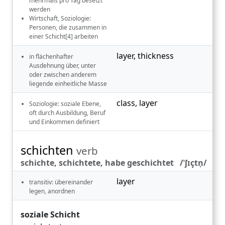
mehrmals pro Tag besetzt
werden
Wirtschaft, Soziologie:
Personen, die zusammen in
einer Schicht[4] arbeiten
layer
,
thickness
in flächenhafter
Ausdehnung über, unter
oder zwischen anderem
liegende einheitliche Masse
class
,
layer
Soziologie: soziale Ebene,
oft durch Ausbildung, Beruf
und Einkommen definiert
schichten
verb
schichte, schichtete, habe geschichtet /ˈʃɪçtn̩/
layer
transitiv: übereinander
legen, anordnen
soziale Schicht