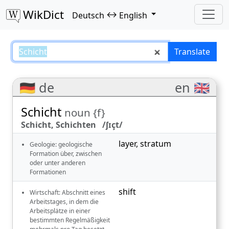
WikDict
↔
Deutsch
English
Schicht – Deutsch–English transl
Translate
🇩🇪 de
en 🇬🇧
Schicht
noun {f}
Schicht, Schichten /ʃɪçt/
layer
,
stratum
Geologie: geologische
Formation über, zwischen
oder unter anderen
Formationen
shift
Wirtschaft: Abschnitt eines
Arbeitstages, in dem die
Arbeitsplätze in einer
bestimmten Regelmäßigkeit