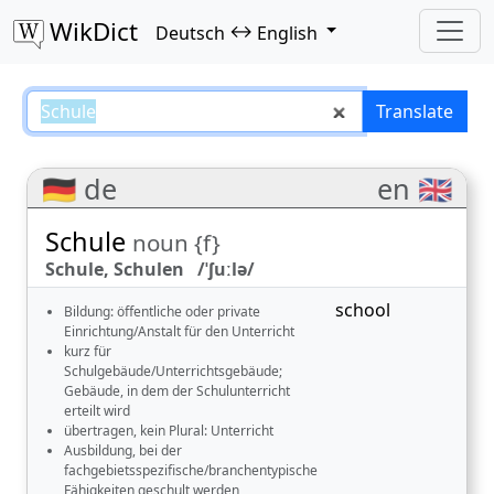
WikDict
↔
Deutsch
English
Schule – Deutsch–English transla
Translate
🇩🇪 de
en 🇬🇧
Schule
noun {f}
Schule, Schulen /ˈʃuːlə/
school
Bildung: öffentliche oder private
Einrichtung/Anstalt für den Unterricht
kurz für
Schulgebäude/Unterrichtsgebäude;
Gebäude, in dem der Schulunterricht
erteilt wird
übertragen, kein Plural: Unterricht
Ausbildung, bei der
fachgebietsspezifische/branchentypische
Fähigkeiten geschult werden